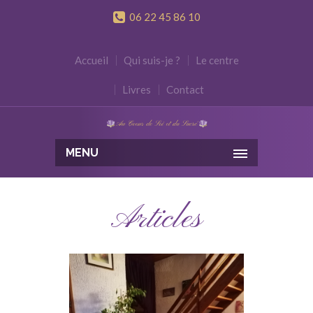
06 22 45 86 10
Accueil
Qui suis-je ?
Le centre
Livres
Contact
MENU
Articles